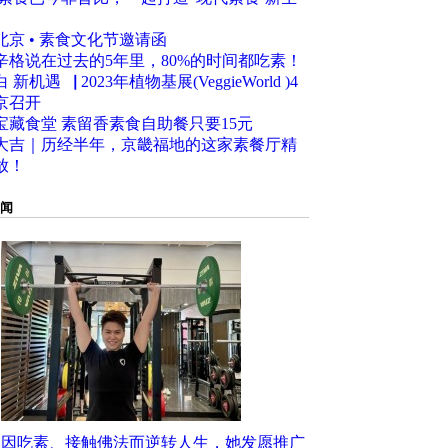
3北京 • 素食文化节邀请函
辛格说在过去的5年里，80%的时间都吃素！
 新机遇▕ 2023年植物基展(VeggieWorld )4
京召开
宝藏食堂 素留香素食自助餐只要15元
大吉｜历经半年，京畿福地的这家素餐厅精
放！
闻
因吃素、接触佛法而逆转人生，她发愿推广