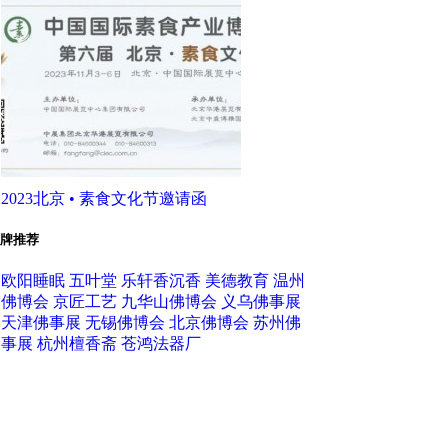
2023北京 • 素食文化节邀请函
牌推荐
欧阳睡眠
五叶堂
乐轩香沉香
美德教育
温州
佛博会
京匠工艺
九华山佛博会
义乌佛事展
天津佛事展
无锡佛博会
北京佛博会
苏州佛
事展
杭州檀香斋
苍鸿法器厂