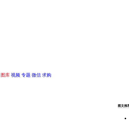
|
图库
视频
专题
微信
求购
图文推