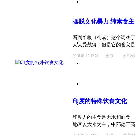
摆脱
文化
暴力 纯素食
看到维根（纯素）这个词终
人大受鼓舞，但是它的含义是否
2016-01-12 12:51
来源： 关注次数：
印度的特殊饮食
文化
印度人的主食是大米和面食
地区以大米为主，中部德干高原