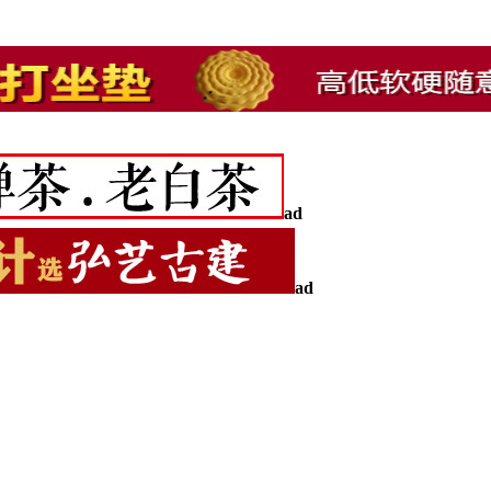
ad
ad