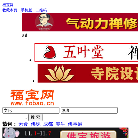
福宝网
收藏本页
手机版
二维码
ad
热词：
素食
佛珠
成都
养生
佛事展