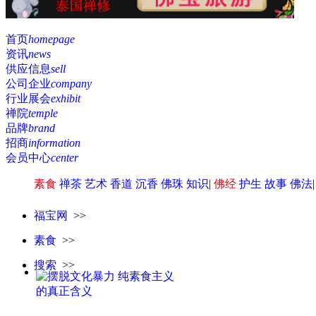
首页
homepage
资讯
news
供应信息
sell
公司企业
company
行业展会
exhibit
禅院
temple
品牌
brand
招商
information
会员中心
center
素食
禅茶
艺术
香道
沉香
佛珠
知识
|
佛经
护生
故事
佛法
福宝网
>>
素食
>>
搜索
>>