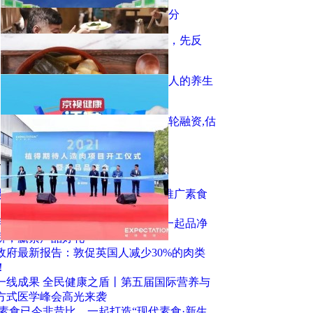
寺院的素食之味，不比世俗逊色半分
素食30余年的研究院院长：人生病，先反
思，很多病是吃出来的
探访北京素食第一村，揭秘长寿老人的养生
秘籍
植物肉品牌「植得期待」完成天使轮融资,估
值达数亿元
击排行
素、接触佛法而逆转人生，她发愿推广素食
月饼节」杭州湖州线下活动招募！一起品净
饼，赢素产品好礼
政府最新报告：敦促英国人减少30%的肉类
！
一线成果 全民健康之盾丨第五届国际营养与
方式医学峰会高光来袭
 素食已今非昔比，一起打造“现代素食·新生