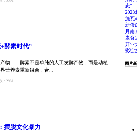
3362
态”
202
施瓦
新蛋白
月南
素食
开业
+酵素时代”
彩绽
产物 酵素不是单纯的人工发酵产物，而是动植
图片新
营养素重新组合，合...
2981
：摆脱
文化
暴力