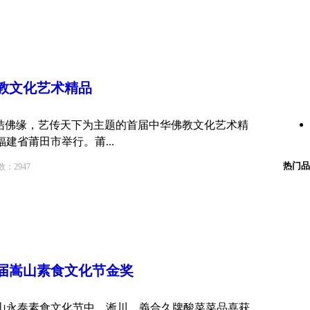
教
文化
艺术精品
以共结佛缘，艺传天下为主题的首届中华佛教文化艺术精
福建省莆田市举行。莆...
热门品
2947
届嵩山素食
文化
节金奖
嵩山永泰素食文化节中，淅川 義合久牌酸菜菜品喜获