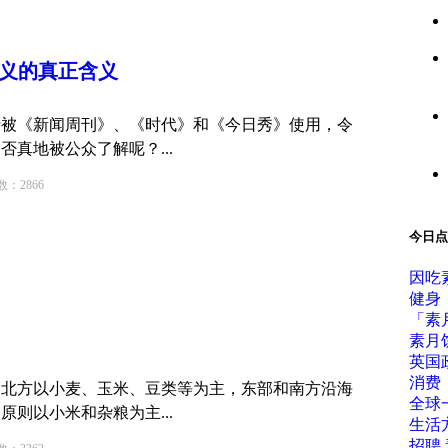
主义的真正含义
于被《新闻周刊》、《时代》和《今日秀》使用，令
真地被公众了解呢？...
2866
今日点
因吃
健身
「素
素月
英国
消费
。北方以小麦、玉米、豆类等为主，东部和南方沿海
全球
则以小米和杂粮为主...
生活
招聘