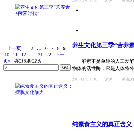
2016-01-07 18:57
来源： 关注次数：
养生
文化
第三季“营养素
«上一页
1
2
…
6
7
8
9
10
11
12
…
21
22
下一
页»
共216条/22页
酵素不是单纯的人工发酵
物体的活性酶，它是人体将外界
2015-12-11 15:01
来源： 关注次数：
纯素食主义的真正含义