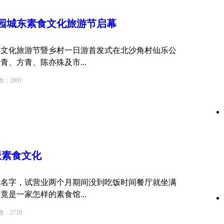
园城东素食
文化
旅游节启幕
素食文化旅游节暨乡村一日游首发式在北沙角村仙乐公
、方青、陈亦殊及市...
2891
派素食
文化
的名字，试营业两个月期间没到吃饭时间餐厅就坐满
是一家怎样的素食馆...
2719