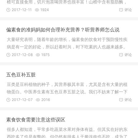
楂可直接食用，切片泡茶喝营养也很丰富！山楂中含有脂肪酶，
能帮助消
2017-12-11
1924
评论
偏素食的准妈妈如何合理补充营养？听营养师怎么说
大量研究表明，随着年龄的增长，偏素食的饮食对于预防慢性疾
病是有一定的好处，所以赶着时兴，时下吃素的人也越来越多。
但如果孕
2017-12-08
1975
评论
五色豆补五脏
豆类是豆科植物的种子，其营养极其丰富，尤其是含有大量的植
物蛋白。中医养生素有五色豆养五脏之说。我们不妨来了解一下
五色豆的
2017-12-07
2016
评论
素食饮食需要注意这些误区
很多人都知道，平常多吃蔬菜水果对身体有益。但其实在好的东
西吃多了也是有弊的。但仍然有很多人干脆连肉也不吃，成为了