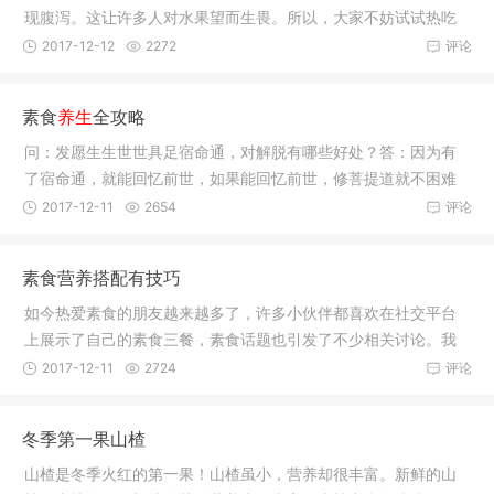
现腹泻。这让许多人对水果望而生畏。所以，大家不妨试试热吃
水果。盐
2017-12-12
2272
评论
素食
养生
全攻略
问：发愿生生世世具足宿命通，对解脱有哪些好处？答：因为有
了宿命通，就能回忆前世，如果能回忆前世，修菩提道就不困难
了。很多
2017-12-11
2654
评论
素食营养搭配有技巧
如今热爱素食的朋友越来越多了，许多小伙伴都喜欢在社交平台
上展示了自己的素食三餐，素食话题也引发了不少相关讨论。我
们都知道
2017-12-11
2724
评论
冬季第一果山楂
山楂是冬季火红的第一果！山楂虽小，营养却很丰富。新鲜的山