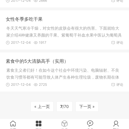
2017-12-04
2666
评论
女性冬季多吃干果
冬天天气寒冷干燥，对女性的皮肤会有很大的伤害。下面就给大
家介绍4种健康又养颜的干果。紫葡萄干补血水果中医认为葡萄具
有补血
2017-12-04
1917
评论
素食中的5大清肠高手（实用）
素食主义者们好！在如今这个社会中环境污染、电脑辐射、不良
饮食习惯等都有可能导致人体产生各种生理垃圾，废物长期在体
内堆积，
2017-12-04
2725
评论
« 上一页
7
/70
下一页 »