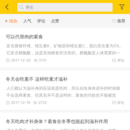
综合
人气
评论
点赞
推荐
可以代替肉的素食
富含膳食纤维、维生素K、矿物质和维生素C，蛋白质含量为5%。
它富含赖氨酸，这是其他粮食所没有的。赖氨酸是人体需要的一
种氨基酸
2017-12-20
2131
评论
冬天会吃素不 这样吃素才滋补
人们都认为滋补身的应该就是吃肉，所以在给身体进补的时候都
不会选择素食。但其实并不是这样的，素食的功效也不能被忽
略，要荤素
2017-12-19
2732
评论
冬天吃肉才补身体？素食在冬季也能起到滋补作用