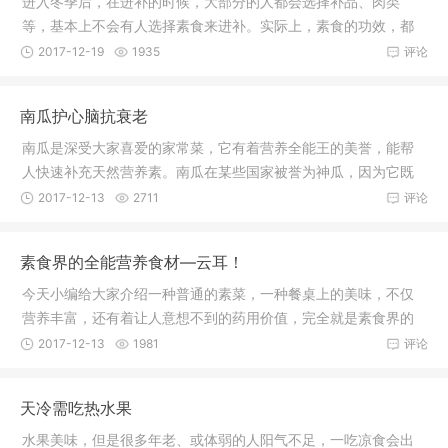
进入冬季后，在进补的时候，大部分的人都会选择补品、肉类
等，基本上不会有人选择素食来进补。实际上，素食的功效，都
被忽略了。
2017-12-19
1935
评论
南瓜护心脑抗衰老
南瓜是深受大家喜爱的家常菜，它有着营养全能王的美誉，能帮
人快速补充天然营养素。南瓜在某些国家被誉为神瓜，因为它既
可为粮，
2017-12-13
2711
评论
素食界的全能营养食材—云耳！
今天小编给大家介绍一种普通的素菜，一种餐桌上的美味，不仅
营养丰富，还有着让人意想不到的药用价值，完全就是素食界的
全能食品
2017-12-13
1981
评论
天冷需吃热水果
水果美味，但是很多年老、或体弱的人阳气不足，一吃凉食会出