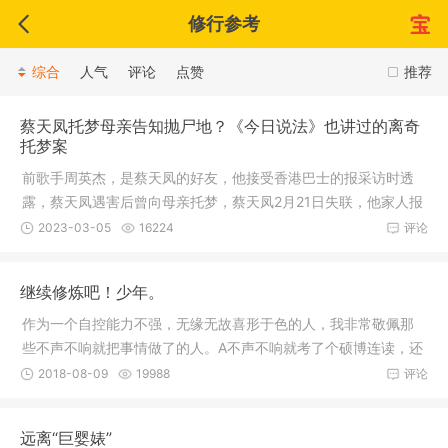
修行参考
综合
人气
评论
点赞
推荐
蔡天凤托梦母亲告知抛尸地？《今日说法》也讲过的离奇
托梦案
前歌手周英杰，是蔡天凤的好友，他接受香港巴士的报采访时透
露，蔡天凤遇害后曾向母亲托梦，蔡天凤2月21日失联，他家人报
警。在
2023-03-05
16224
评论
继续修炼吧！少年。
作为一个自控能力不强，无缘无故喜形于色的人，我非常敬佩那
些不声不响就把事情做了的人。A不声不响就考了个硕博连读，还
是带奖
2018-08-09
19988
评论
远离“巨婴婊”