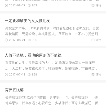
梦寐以求
2017-08-27
863
评论
一定要和够美的女人做朋友
美貌是大本事。0120岁的时候，对好看是没有什么概念的。自觉
容貌清丽，无需粉黛，亦光彩照人。及至如今，一不小心晃悠到
了30岁，
2017-08-21
916
评论
人值不值钱，看他的原则值不值钱
有原则的人生，是最幸福的人生。01作家柒柒曾写过一惨痛经
历：大二时，室友都恋爱了，唯她没有。她嘟嘴说：宁缺毋滥，
我不会放弃
2017-07-13
858
评论
菩萨底忧郁
菩萨底忧郁CD歌词作词作曲：萧平实 1、菩萨底忧郁 佛
地难思议，我今在遥；心爱底您，多劫伴我；而今去我诚辽，祈