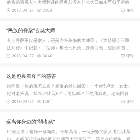
的密宗遍观玄奘大师翻译的经典却没有什么大日如来而归于密教
部的一部
2018-04-27
3508
评论
“民族的脊梁”玄奘大师
玄奘菩萨不仅是僧人，还是内外兼修的大帅哥，《大慈恩寺三藏
法师传》中记载：（法师）形长七尺余，身赤白色，眉目疎朗，
端严若神
2018-04-27
3040
评论
这是包裹着尊严的慈善
她问道：你的蛋怎么卖？卖蛋的老头回答：一个蛋5卢比，女士。
她对老头说：我25卢比买6个，可以吗？不然我就走。老头回答
道：回来
2018-04-27
1051
评论
远离你身边的“弱者婊”
01最近看了这样一条新闻。今年高考，一位安徽的盲人考生以高
出一本线88分的成绩被东北师范大学录取了，还是这位考生一直