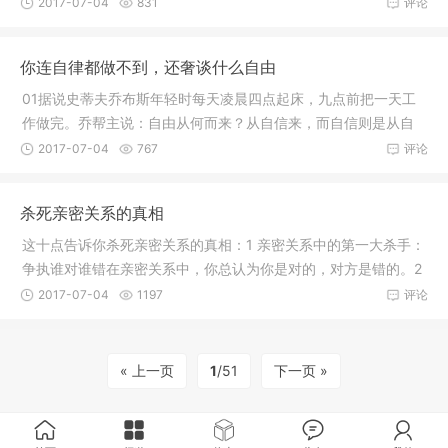
两年家教
2017-07-04
831
评论
你连自律都做不到，还奢谈什么自由
01据说史蒂夫乔布斯年轻时每天凌晨四点起床，九点前把一天工
作做完。乔帮主说：自由从何而来？从自信来，而自信则是从自
律来。自
2017-07-04
767
评论
杀死亲密关系的真相
这十点告诉你杀死亲密关系的真相：1 亲密关系中的第一大杀手：
争执谁对谁错在亲密关系中，你总认为你是对的，对方是错的。2
亲密
2017-07-04
1197
评论
« 上一页
1
/51
下一页 »