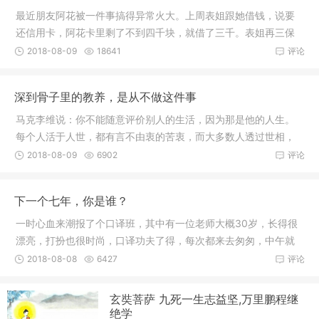
最近朋友阿花被一件事搞得异常火大。上周表姐跟她借钱，说要
还信用卡，阿花卡里剩了不到四千块，就借了三千。表姐再三保
证一周后
2018-08-09
18641
评论
深到骨子里的教养，是从不做这件事
马克李维说：你不能随意评价别人的生活，因为那是他的人生。
每个人活于人世，都有言不由衷的苦衷，而大多数人透过世相，
看到的都
2018-08-09
6902
评论
下一个七年，你是谁？
一时心血来潮报了个口译班，其中有一位老师大概30岁，长得很
漂亮，打扮也很时尚，口译功夫了得，每次都来去匆匆，中午就
花5分钟
2018-08-08
6427
评论
玄奘菩萨 九死一生志益坚,万里鹏程继
绝学