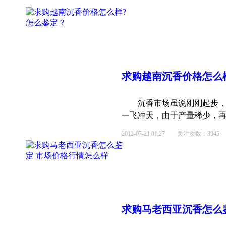
求购越南沉香
价格
怎么
沉香市场虽说刚刚起步，但是沉香的<s
一飞冲天，由于产量稀少，再加
2012-07-21 01:27
关注次数：3945
求购马老西亚沉香怎么