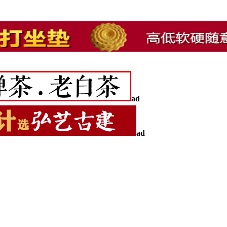
ad
ad