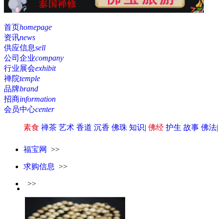
首页
homepage
资讯
news
供应信息
sell
公司企业
company
行业展会
exhibit
禅院
temple
品牌
brand
招商
information
会员中心
center
素食
禅茶
艺术
香道
沉香
佛珠
知识
|
佛经
护生
故事
佛法
福宝网
>>
求购信息
>>
>>