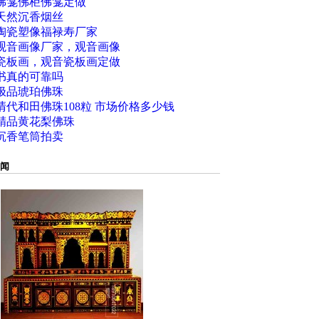
佛龛佛柜佛龛定做
天然沉香烟丝
陶瓷塑像福禄寿厂家
观音画像厂家，观音画像
瓷板画，观音瓷板画定做
书真的可靠吗
极品琥珀佛珠
清代和田佛珠108粒 市场价格多少钱
精品黄花梨佛珠
沉香笔筒拍卖
闻