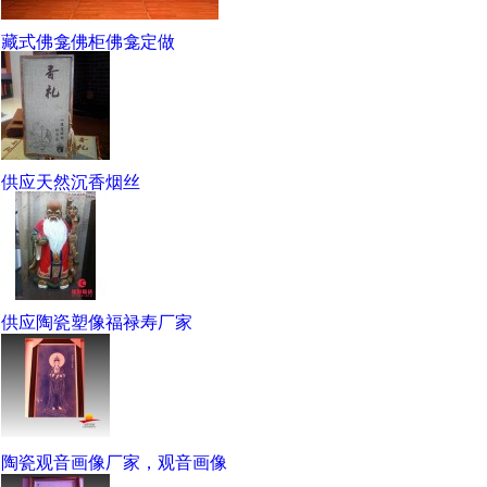
藏式佛龛佛柜佛龛定做
供应天然沉香烟丝
供应陶瓷塑像福禄寿厂家
陶瓷观音画像厂家，观音画像