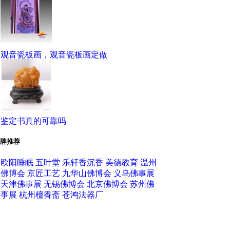
观音瓷板画，观音瓷板画定做
鉴定书真的可靠吗
牌推荐
欧阳睡眠
五叶堂
乐轩香沉香
美德教育
温州
佛博会
京匠工艺
九华山佛博会
义乌佛事展
天津佛事展
无锡佛博会
北京佛博会
苏州佛
事展
杭州檀香斋
苍鸿法器厂