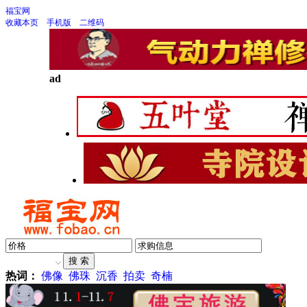
福宝网
收藏本页
手机版
二维码
ad
热词：
佛像
佛珠
沉香
拍卖
奇楠