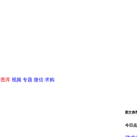
|
图库
视频
专题
微信
求购
图文推
今日点