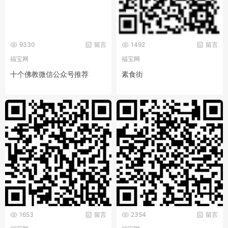
9330
留言
1492
留言
福宝网
福宝网
十个佛教微信公众号推荐
素食街
1653
留言
2354
留言