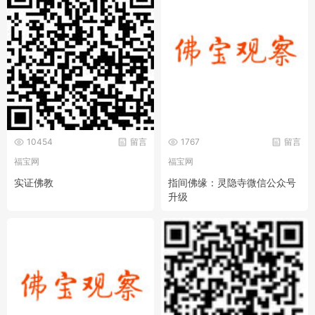
10454
留言
1767
留言
福宝网
福宝网
实证佛教
指间佛缘：灵隐寺微信公众号
升级