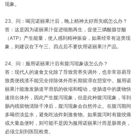
现象。
23、问：喝完诺丽果汁后，晚上精神太好而失眠怎么办？
答：这是因为诺丽果汁促进细胞再生，促使三燐酸腺甘酸
（ATP）产生能量，使人感到精神振奋，如果经常有这类现
象，则建议在下午三、四点后不要饮用诺丽果汁产品。
24、问：服用诺丽果汁后有腹泻现象该怎么办？
答：现代人的速食文化除了导致营养失调外，也非常容易导
致粪便残渣不能完全排除体外而长期留滞在憩室中。服用诺
丽果汁能激发肠道平滑肌的收缩和蠕动，使肠道中的废物快
速排出体外，因此产生腹泻现象，但是此种腹泻现象，等到
肠内残留物清除干净后，腹泻现象会自然停止。在腹泻期间
多喝些淡盐水，避免吃油炸刺激食物。如果腹泻时有腹绞痛
或大量血便时，则可能不是因为服用诺丽果汁而是肠胃炎，
必须立刻到医院检查。