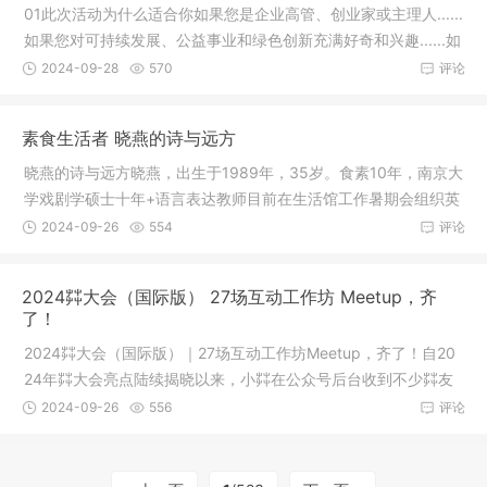
01此次活动为什么适合你如果您是企业高管、创业家或主理人......
如果您对可持续发展、公益事业和绿色创新充满好奇和兴趣......如
2024-09-28
570
评论
素食生活者 晓燕的诗与远方
晓燕的诗与远方晓燕，出生于1989年，35岁。食素10年，南京大
学戏剧学硕士十年+语言表达教师目前在生活馆工作暑期会组织英
国亲子
2024-09-26
554
评论
2024茻大会（国际版） 27场互动工作坊 Meetup，齐
了！
2024茻大会（国际版）｜27场互动工作坊Meetup，齐了！自20
24年茻大会亮点陆续揭晓以来，小茻在公众号后台收到不少茻友
询问，最为
2024-09-26
556
评论