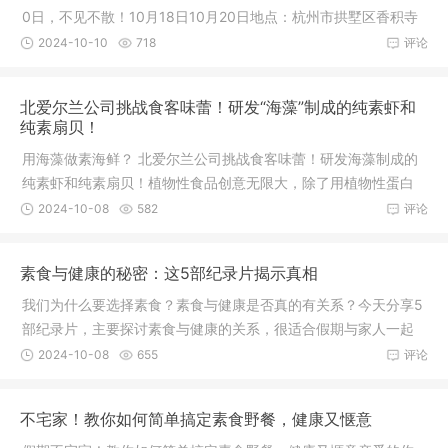
0日，不见不散！10月18日10月20日地点：杭州市拱墅区香积寺
旁英蓝中
2024-10-10
718
评论
北爱尔兰公司挑战食客味蕾！研发“海藻”制成的纯素虾和
纯素扇贝！
用海藻做素海鲜？ 北爱尔兰公司挑战食客味蕾！研发海藻制成的
纯素虾和纯素扇贝！植物性食品创意无限大，除了用植物性蛋白
制作植
2024-10-08
582
评论
素食与健康的秘密：这5部纪录片揭示真相
我们为什么要选择素食？素食与健康是否真的有关系？今天分享5
部纪录片，主要探讨素食与健康的关系，很适合假期与家人一起
观看，
2024-10-08
655
评论
不宅家！教你如何简单搞定素食野餐，健康又惬意