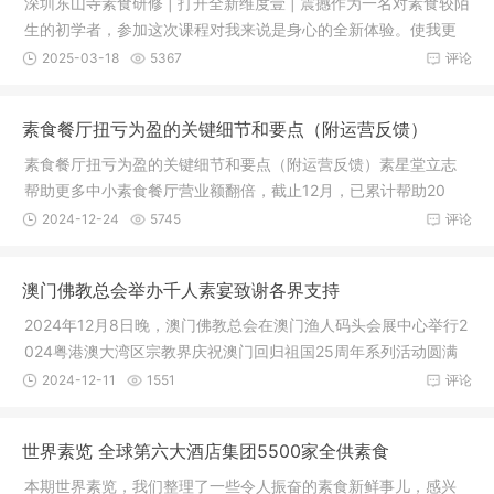
深圳东山寺素食研修 | 打开全新维度壹 | 震撼作为一名对素食较陌
生的初学者，参加这次课程对我来说是身心的全新体验。使我更
深入
2025-03-18
5367
评论
素食餐厅扭亏为盈的关键细节和要点（附运营反馈）
素食餐厅扭亏为盈的关键细节和要点（附运营反馈）素星堂立志
帮助更多中小素食餐厅营业额翻倍，截止12月，已累计帮助20
+素食餐厅
2024-12-24
5745
评论
澳门佛教总会举办千人素宴致谢各界支持
2024年12月8日晚，澳门佛教总会在澳门渔人码头会展中心举行2
024粤港澳大湾区宗教界庆祝澳门回归祖国25周年系列活动圆满
晚宴，诚
2024-12-11
1551
评论
世界素览 全球第六大酒店集团5500家全供素食
本期世界素览，我们整理了一些令人振奋的素食新鲜事儿，感兴