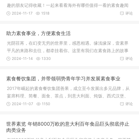
趣的朋友记得收藏！一起来看看海外有哪些值得一看的素食趣闻
吧~新闻
2024-11-17
1518
评论
助力素食事业，方便素食生活
光阴荏苒，在幻变无穷的世界里，感恩相遇。缘浅缘深，壹素界
平凡的来路和去往，都牵挂着你。这里有我们在素食路上的故事
和远方！
2024-11-14
1330
评论
素食餐饮集团，并带领弱势青年学习并发展素食事业
2017年崛起的素食餐饮集团善果，成立至今发展出多元品牌，从
宴席料理、简餐、面食、茶点，到意大利面、炖饭、西式汉堡、
面包、法
2024-11-07
1150
评论
世界素览 年销8000万欧的意大利百年食品巨头彻底停止
肉类业务