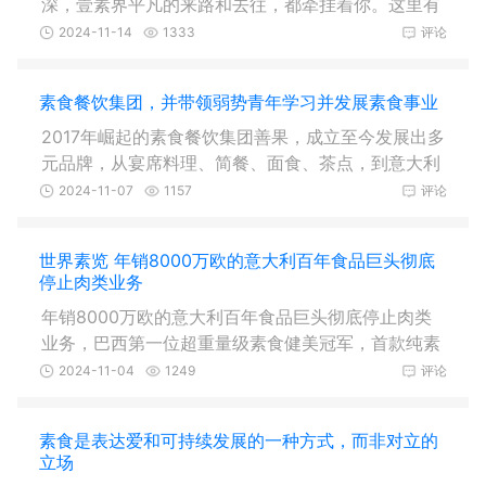
深，壹素界平凡的来路和去往，都牵挂着你。这里有
我们在素食路上的故事和远方！
2024-11-14
1333
评论
素食餐饮集团，并带领弱势青年学习并发展素食事业
2017年崛起的素食餐饮集团善果，成立至今发展出多
元品牌，从宴席料理、简餐、面食、茶点，到意大利
面、炖饭、西式汉堡、面包、法
2024-11-07
1157
评论
世界素览 年销8000万欧的意大利百年食品巨头彻底
停止肉类业务
年销8000万欧的意大利百年食品巨头彻底停止肉类
业务，巴西第一位超重量级素食健美冠军，首款纯素
柠檬酱登录美国... | 世界素览本
2024-11-04
1249
评论
素食是表达爱和可持续发展的一种方式，而非对立的
立场