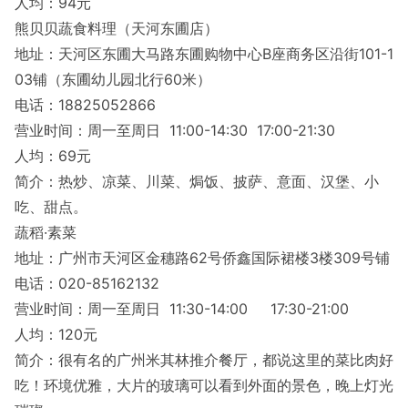
人均：94元
熊贝贝蔬食料理（天河东圃店）
地址：天河区东圃大马路东圃购物中心B座商务区沿街101-1
03铺（东圃幼儿园北行60米）
电话：18825052866
营业时间：周一至周日 11:00-14:30 17:00-21:30
人均：69元
简介：热炒、凉菜、川菜、焗饭、披萨、意面、汉堡、小
吃、甜点。
蔬稻·素菜
地址：广州市天河区金穗路62号侨鑫国际裙楼3楼309号铺
电话：020-85162132
营业时间：周一至周日 11:30-14:00 17:30-21:00
人均：120元
简介：很有名的广州米其林推介餐厅，都说这里的菜比肉好
吃！环境优雅，大片的玻璃可以看到外面的景色，晚上灯光