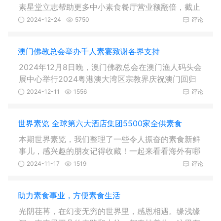
素星堂立志帮助更多中小素食餐厅营业额翻倍，截止
12月，已累计帮助20+素食餐厅
2024-12-24
5750
评论
澳门佛教总会举办千人素宴致谢各界支持
2024年12月8日晚，澳门佛教总会在澳门渔人码头会
展中心举行2024粤港澳大湾区宗教界庆祝澳门回归
祖国25周年系列活动圆满晚宴，诚
2024-12-11
1556
评论
世界素览 全球第六大酒店集团5500家全供素食
本期世界素览，我们整理了一些令人振奋的素食新鲜
事儿，感兴趣的朋友记得收藏！一起来看看海外有哪
些值得一看的素食趣闻吧~新闻
2024-11-17
1519
评论
助力素食事业，方便素食生活
光阴荏苒，在幻变无穷的世界里，感恩相遇。缘浅缘