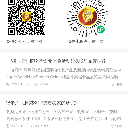
微信公众号：福宝网
微信小程序：福宝网
一"植"同行-植物基饮食体验活动(深圳站)品牌推荐
一植同行(深圳站)是由国际植物基产品及新蛋白食品饮料展览会(V
eggieWorldNewProtein China)和全球高端食品展览会共同推动
的植物
2023-03-28
2489
评论
纪录片《刺梨SOD抗癌功效的研究》
刺梨是水果中的维C之王，又名三王果、刺莓果、木梨子，茨梨，
为蔷薇科多年生落叶灌木缫丝花的果实。是生长在北纬26，海拔1
200米1
2023-03-03
2793
评论