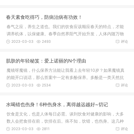
春天素食吃得巧，防病治病有功效！
春气之应，养生之道也。我们的饮食应该顺应春天的特点，才能
调养机体，以保健康。春季自然界阳气开始升发，人体内随万物
萌发草长
2023-03-03
2493
评论
肌肤的年轻秘笈：爱上诺丽的N个理由
魔镜呀魔镜，什么保养方法能让我看上去年轻10岁？如果魔镜真
的能开口说话，那么答案中一定有多酚保养。多酚是一类天然抗
氧化物质
2023-03-03
2534
评论
水喝错也伤身！6种伤身水，离得越远越好~切记
饮食是文化，也是人体每日必需。谈到饮食对健康的影响，大多
数人会把食排在前，饮排在后。殊不知，饮错，也伤身。这几种
水要少喝
2023-03-03
2811
评论