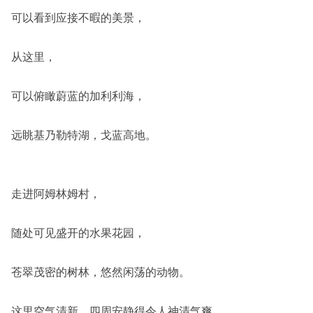
可以看到应接不暇的美景，
从这里，
可以俯瞰蔚蓝的加利利海，
远眺基乃勒特湖，戈蓝高地。
走进阿姆林姆村，
随处可见盛开的水果花园，
苍翠茂密的树林，悠然闲荡的动物。
这里空气清新，四周安静得令人神清气爽，