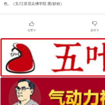
色。（文/江苏尼众佛学院 图/妙娃）
点赞
0
反对
0