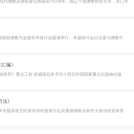
现当代佛教高僧倓虚法师诞辰150周年，由辽宁省佛教协会主办，营口市
六届南朝佛教与金陵学术研讨会圆满举行。本届研讨会以法显与佛教中
本汇编》
辑推荐1. 重点工程 权威规划本书为十四五时期国家重点出版物出版
方法》
学专题讲座宝陀讲寺讲经迎请引礼班遵循佛教丛林开大座传统迎请界