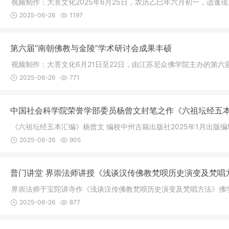
视频制作：大菩文化2025年6月25日，农历乙巳年六月初一，适逢
2025-06-26
1197
第六届“南朝佛教与金陵”学术研讨会成果丰硕
视频制作：大菩文化6月21日至22日，由江苏尼众佛学院主办的第
2025-06-26
771
中国社会科学院荣誉学部委员杨曾文封笔之作《六祖坛经五
《六祖坛经五本汇编》杨曾文 编校中州古籍出版社2025年1月出版编
2025-06-26
905
普门讲堂 界崇法师讲授《浅谈汉传佛教梵呗历史演变及梵唱
界崇法师于宝陀讲寺作《浅谈汉传佛教梵呗历史演变及梵唱方法》佛
2025-06-26
877