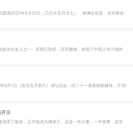
圆满2025年6月22日（乙巳年五月廿七），诸佛生欢喜，龙天降吉
性的文化名人之一。其西行取经，历尽磨难，体现了中国人学习域外
年6月1日（农历五月初六）净坛启会，经二十一昼夜精勤修持，于20
的开示
道场受三皈依，正式地成为佛弟子。这是一件大事，一件喜事，是学