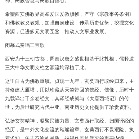
神、民族智慧与民族自信心。
希望西安佛教界高举爱国爱教旗帜，严守《宗教事务条例》
和佛教教义教规，加强自身建设，传承历史优势，挖掘文化
资源，促进多元文明互鉴，推动人文事业发展。
闭幕式奏唱三宝歌
西安为十三朝古都，周秦汉唐之盛世根基于此扎根，儒释道
三大中华文明支柱之源流均深植于此。
这里自古为佛教重镇。贞观十九年，玄奘西行取经归来，主
持修建大雁塔，用以珍藏从天竺带回的佛经、佛像，历时十
九载译出千余卷经文，其译经成就与《大唐西域记》的传
世，为后世研究古代中亚、南亚历史文化提供了珍贵资料。
弘扬玄奘精神，凝聚民族力量。玄奘西行取经、归国译经的
经历，是中外文化交流的璀璨篇章。玄奘西行不畏艰险、执
着求知、矢志不渝的品质，被视作民族脊梁的重要内涵。