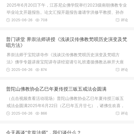
2025年6月20日下午，江苏尼众佛学院举行2023级南朝佛教专业
毕业论文开题报告。论文汇报开题报告邀请学洪修平教授、孙亦
平教授，
2025-06-26
708
评论
普门讲堂 界崇法师讲授《浅谈汉传佛教梵呗历史演变及梵
唱方法》
界崇法师于宝陀讲寺作《浅谈汉传佛教梵呗历史演变及梵唱方
法》佛学专题讲座宝陀讲寺讲经迎请引礼班遵循佛教丛林开大座
传统迎请界
2025-06-26
874
评论
普陀山佛教协会乙巳年夏传授三皈五戒法会圆满
（点击视频查看活动现场）普陀山佛教协会乙巳年夏传授三皈五
戒法会圆满2025年6月22日（乙巳年五月廿七），诸佛生欢喜，
龙天降吉
2025-06-26
866
评论
今天再谈“玄奘法师”，我们谈什么？