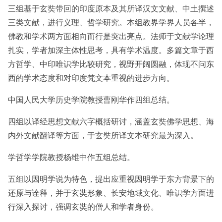
三组基于玄奘带回的印度原本及其所译汉文文献、中土撰述
三类文献，进行义理、哲学研究。本组教界学界人员各半，
佛教和学术两方面相向而行是突出亮点。法师于文献学论理
扎实，学者加深主体性思考，具有学术温度。多篇文章于西
方哲学、中印唯识学比较研究，视野开阔圆融，体现不问东
西的学术态度和对印度梵文本重视的进步方向。
中国人民大学历史学院教授曹刚华作四组总结。
四组以译经思想文献六字概括研讨，涵盖玄奘佛学思想、海
内外文献翻译等方面，于玄奘所译文本研究最为深入。
学哲学学院教授杨维中作五组总结。
五组以因明学说为特色，提出应重视因明学于东方背景下的
还原与诠释，并于玄奘形象、长安地域文化、唯识学方面进
行深入探讨，强调玄奘的僧人和学者身份。