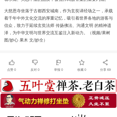
大慈恩寺坐落于古都西安城南，作为玄奘译经场之一，承载
着千年中外文化交流的厚重记忆，吸引着世界各地的游客与
信众，致力于延续玄奘法师 传扬佛法、沟通文明 的精神遗
泽，为中华文明与世界交流互鉴注入新动力。（视频/果树
图/妙心 果木 文/妙仝）
点赞
0
反对
0
举报 0
收藏 0
分享
69