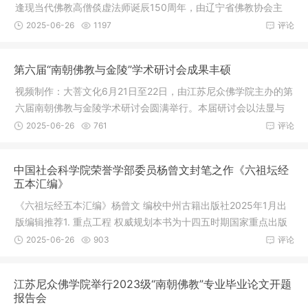
逢现当代佛教高僧倓虚法师诞辰150周年，由辽宁省佛教协会主
办，营口市
2025-06-26
1197
评论
第六届“南朝佛教与金陵”学术研讨会成果丰硕
视频制作：大菩文化6月21日至22日，由江苏尼众佛学院主办的第
六届南朝佛教与金陵学术研讨会圆满举行。本届研讨会以法显与
佛教中
2025-06-26
761
评论
中国社会科学院荣誉学部委员杨曾文封笔之作《六祖坛经
五本汇编》
《六祖坛经五本汇编》杨曾文 编校中州古籍出版社2025年1月出
版编辑推荐1. 重点工程 权威规划本书为十四五时期国家重点出版
物出版
2025-06-26
903
评论
江苏尼众佛学院举行2023级“南朝佛教”专业毕业论文开题
报告会