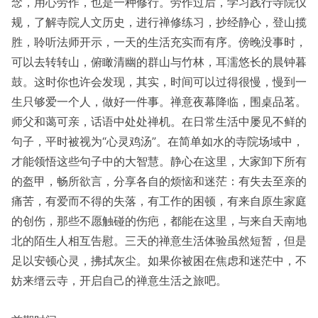
念，用心劳作，也是一种修行。劳作过后，学习践行寺院仪
规，了解寺院人文历史，进行禅修练习，抄经静心，登山揽
胜，聆听法师开示，一天的生活充实而有序。傍晚没事时，
可以去转转山，俯瞰清幽的群山与竹林，耳濡悠长的晨钟暮
鼓。这时你也许会发现，其实，时间可以过得很慢，慢到一
生只够爱一个人，做好一件事。禅意夜幕降临，围桌品茗。
师父和蔼可亲，话语中处处禅机。在日常生活中屡见不鲜的
句子，平时被视为“心灵鸡汤”。在简单如水的寺院场域中，
才能领悟这些句子中的大智慧。静心在这里，大家卸下所有
的盔甲，畅所欲言，分享各自的烦恼和迷茫：有失去至亲的
痛苦，有爱而不得的失落，有工作的困顿，有来自原生家庭
的创伤，那些不愿触碰的伤疤，都能在这里，与来自天南地
北的陌生人相互告慰。三天的禅意生活体验虽然短暂，但是
足以安顿心灵，拂拭灰尘。如果你被困在焦虑和迷茫中，不
妨来缙云寺，开启自己的禅意生活之旅吧。