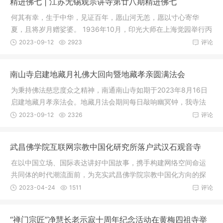
精进佛七 | 江苏无锡观宗讲寺第廿八期精进佛七
何其有幸，生于中华，见证百年，愿山河无恙，愿以寸心寄华
夏，且将岁月赠娑婆。 1936年10月，印光大师在上海觉园举行丙
子护国息
2023-09-12
2923
评论
南山寺启建地藏月礼佛大回向暨地藏孝亲圆满法会
为秉持佛法慈悲度众之精神，南通南山寺如期于2023年8月16日
启建地藏月孝亲法会。地藏月法会期间每日敲响幽冥钟，我寺法
师领众礼
2023-09-12
2326
评论
武昌佛学院互联网宗教中国化研究所落户武汉石观音寺
在以中国立场、国际表达讲好中国故事，携手构建网络空间命运
共同体的时代潮流面前，为充实武昌佛学院宗教中国化方向的探
索和研究
2023-04-24
1511
评论
“禅门宗匠”净慧长老示寂十周年纪念活动在黄梅四祖寺举