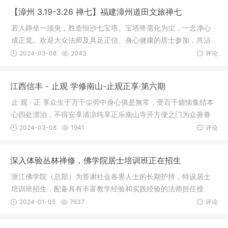
【漳州 3.19-3.26 禅七】福建漳州道田文旅禅七
若人静坐一须臾，胜造恒沙七宝塔。宝塔终需化为尘，一念净心
成正觉。欢迎大众法师及具足正信、身心健康的居士参加，共沾
法喜。“
2024-03-08
2043
评论
江西信丰 - 止观 学修南山-止观正享·第六期
止 观 · 正 享众生于万千尘劳中身心俱是無常，受百千烦恼集结本
心四处漂泊，不得安享清凉纯享正乐南山寺开方便之门为众善眷
属，
2024-03-08
1941
评论
深入体验丛林禅修，佛学院居士培训班正在招生
浙江佛学院（总部）为答谢社会各界人士的长期护持，特设居士
培训班招生，配备具有丰富教学经验和实践经验的法师担任授
课，以增强
2024-01-05
7637
评论