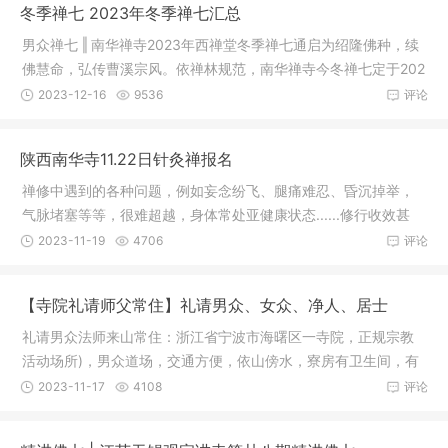
冬季禅七 2023年冬季禅七汇总
男众禅七 ‖ 南华禅寺2023年西禅堂冬季禅七通启为绍隆佛种，续
佛慧命，弘传曹溪宗风。依禅林规范，南华禅寺今冬禅七定于202
3年12
2023-12-16
9536
评论
陕西南华寺11.22日针灸禅报名
禅修中遇到的各种问题，例如妄念纷飞、腿痛难忍、昏沉掉举，
气脉堵塞等等，很难超越，身体常处亚健康状态......修行收效甚
微，如
2023-11-19
4706
评论
【寺院礼请师父常住】礼请男众、女众、净人、居士
礼请男众法师来山常住：浙江省宁波市海曙区一寺院，正规宗教
活动场所)，男众道场，交通方便，依山傍水，寮房有卫生间，有
网络。
2023-11-17
4108
评论