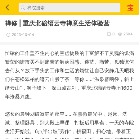
禅修 | 重庆北碚缙云寺禅意生活体验营
0
2604
2023-10-04
忙碌的工作盖不住内心的空虚物质的丰富解不了灵魂的饥渴
繁荣的街市买不到痛苦的解药困惑、迷茫、痛苦、孤独该何
去何从？放下手头的工作和生活的烦忧让自己安静几天吧我
们在苍松翠柏的缙云山煮了茶，等你……“温泉辟幽径，斜上
缙云山”，狮子峰下，深山藏古刹，重庆北碚缙云寺历1600
年沧桑兴废。
悠长的晨钟划破寂静的夜空……在熹微晨光中，起床、洗
漱、整理卧具，到大殿上早课，打板后用早斋，一天的寺院
生活开始啦。6点半出坡“劳作”，耕福田，扫心地。带着正