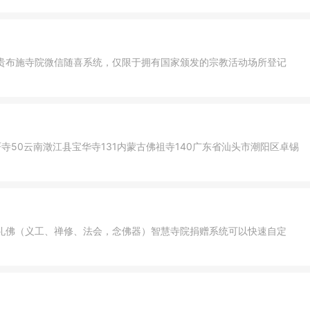
贵布施寺院微信随喜系统，仅限于拥有国家颁发的宗教活动场所登记
寺50云南澂江县宝华寺131内蒙古佛祖寺140广东省汕头市潮阳区卓锡
礼佛（义工、禅修、法会，念佛器）智慧寺院捐赠系统可以快速自定