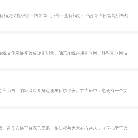
，祈福更便捷破除一切烦恼，点亮一盏祈福灯产品介绍唐佛智能祈福灯
传统文化发展复兴传递正能量。佛宗系统采用互联网、移动互联网技
寺庙为自己的家庭以及身边朋友祈求平安。在寺庙中，也会有一个功
根。富贵布施平台深信因果，相信积善之家必有余庆，分享心学正念