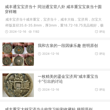
咸丰通宝宝济当十 同治通宝背八卦 咸丰重宝宝泉当十圆
穿样雕
咸丰宝济当十咸丰重宝，宝济当十，咸丰大钱，宝济局，尔宝大
样版直径35.6-35.8mm，厚3mm，重18.72-18.75克品相好，极
少见版，传
2024-12-16
1182
评论
我和古泉的一段因缘乐趣 慈明原创
2024-12-16
评论
一枚精美的鎏金宝济局“咸丰重宝当
十”引出的讨论
2024-12-16
评论
咸丰重宝大钱宝济当十的学习贴和收藏贴 慈明原创