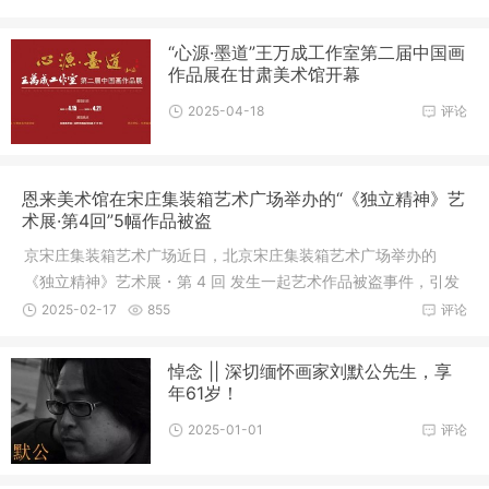
“心源·墨道”王万成工作室第二届中国画
作品展在甘肃美术馆开幕
2025-04-18
评论
恩来美术馆在宋庄集装箱艺术广场举办的“《独立精神》艺
术展·第4回”5幅作品被盗
京宋庄集装箱艺术广场近日，北京宋庄集装箱艺术广场举办的
《独立精神》艺术展・第 4 回 发生一起艺术作品被盗事件，引发
广泛关
2025-02-17
855
评论
悼念 || 深切缅怀画家刘默公先生，享
年61岁！
2025-01-01
评论