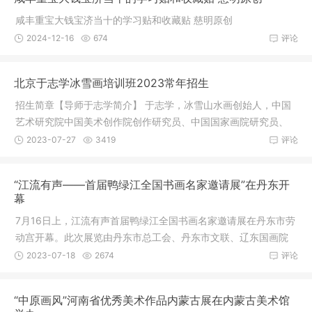
咸丰重宝大钱宝济当十的学习贴和收藏贴 慈明原创
2024-12-16
674
评论
北京于志学冰雪画培训班2023常年招生
招生简章【导师于志学简介】 于志学，冰雪山水画创始人，中国
艺术研究院中国美术创作院创作研究员、中国国家画院研究员、
中国艺
2023-07-27
3419
评论
“江流有声——首届鸭绿江全国书画名家邀请展”在丹东开
幕
7月16日上，江流有声首届鸭绿江全国书画名家邀请展在丹东市劳
动宫开幕。此次展览由丹东市总工会、丹东市文联、辽东国画院
联合主
2023-07-18
2674
评论
“中原画风”河南省优秀美术作品内蒙古展在内蒙古美术馆