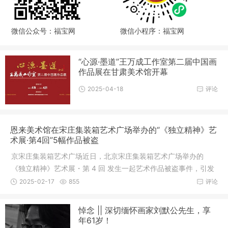
微信公众号：福宝网
微信小程序：福宝网
“心源·墨道”王万成工作室第二届中国画
作品展在甘肃美术馆开幕
2025-04-18
评论
恩来美术馆在宋庄集装箱艺术广场举办的“《独立精神》艺
术展·第4回”5幅作品被盗
京宋庄集装箱艺术广场近日，北京宋庄集装箱艺术广场举办的
《独立精神》艺术展・第 4 回 发生一起艺术作品被盗事件，引发
广泛关
2025-02-17
855
评论
悼念 || 深切缅怀画家刘默公先生，享
年61岁！