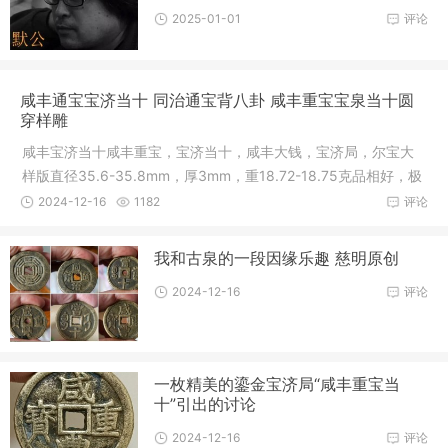
2025-01-01
评论
咸丰通宝宝济当十 同治通宝背八卦 咸丰重宝宝泉当十圆
穿样雕
咸丰宝济当十咸丰重宝，宝济当十，咸丰大钱，宝济局，尔宝大
样版直径35.6-35.8mm，厚3mm，重18.72-18.75克品相好，极
少见版，传
2024-12-16
1182
评论
我和古泉的一段因缘乐趣 慈明原创
2024-12-16
评论
一枚精美的鎏金宝济局“咸丰重宝当
十”引出的讨论
2024-12-16
评论