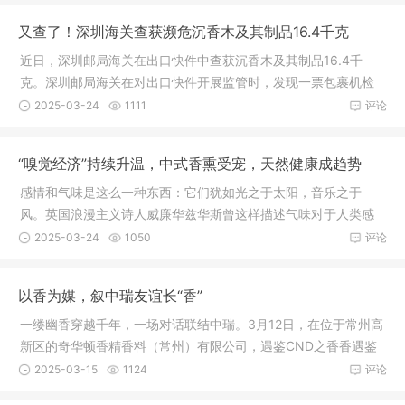
又查了！深圳海关查获濒危沉香木及其制品16.4千克
近日，深圳邮局海关在出口快件中查获沉香木及其制品16.4千
克。深圳邮局海关在对出口快件开展监管时，发现一票包裹机检
图像异常，
2025-03-24
1111
评论
“嗅觉经济”持续升温，中式香熏受宠，天然健康成趋势
感情和气味是这么一种东西：它们犹如光之于太阳，音乐之于
风。英国浪漫主义诗人威廉华兹华斯曾这样描述气味对于人类感
情的独特作
2025-03-24
1050
评论
以香为媒，叙中瑞友谊长“香”
一缕幽香穿越千年，一场对话联结中瑞。3月12日，在位于常州高
新区的奇华顿香精香料（常州）有限公司，遇鉴CND之香香遇鉴
主题沙龙
2025-03-15
1124
评论