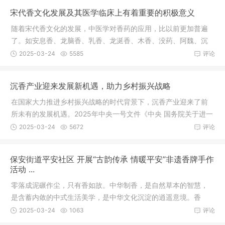
宋代香文化发展及其医学临床上有着重要的积极意义
随着宋代香文化的发展，中医学对香药的应用，比以前更加普遍
了。如安息香、龙脑香、乳香、龙涎香、木香、没药、阿魏、沉
香、苏合
2025-03-24
5585
评论
沉香产业迎来发展新机遇，助力乡村振兴战略
在国家大力推进乡村振兴战略的时代背景下，沉香产业迎来了前
所未有的发展机遇。2025年中央一号文件《中央 国务院关于进一
步深化
2025-03-24
5672
评论
保安街道平安社区 开展“古韵传承 情暖平安”非遗香牌手作
活动 ...
零落成泥碾作尘，只有香如故。中华制香，是自然草本的智慧，
是含蓄内敛的中式生活美学，是中华文化沉淀的逍遥意境。香
牌，不仅仅
2025-03-24
1063
评论