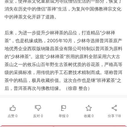
茶堂，使禅茶文化重新成为寺院僧侣生活的一部分，恢复了
消失在历史中的僧侣“茶禅”生活，为复兴中国佛教禅宗文化
中的禅茶文化开辟了道路。
后来，为进一步提升少林禅茶的品位，打造精品“少林禅
茶”，也是机缘成熟，2005年10月，少林寺选择普洱茶原产
地优秀企业西双版纳隆昌茶业有限公司特制以普洱茶为原料
的“少林禅茶”。这批“少林禅茶”所用的原料全部采用六大古
茶山之一的攸乐山百年野生古茶树优质的谷花茶，严格高等
级的采摘标准，用传统的手工石磨技术精制而成。堪称普洱
茶中的精品，极具收藏价值。这次合作也是继“班禅紧茶”之
后，普洱茶再次与佛教结缘。（徐蓉 整合）
点赞
0
反对
0
举报 0
收藏 0
分享
118