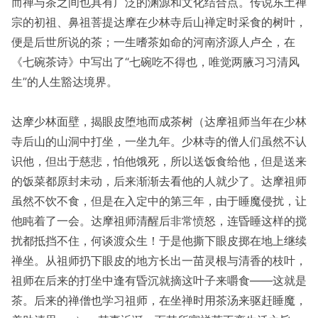
而禅与茶之间也具有广泛的渊源和文化结合点。传说东土禅
宗的初祖、鼻祖菩提达摩在少林寺后山禅定时采食的树叶，
便是后世所说的茶；一生嗜茶如命的河南济源人卢仝，在
《七碗茶诗》中写出了“七碗吃不得也，唯觉两腋习习清风
生”的人生豁达境界。
达摩少林面壁，揭眼皮堕地而成茶树（达摩祖师当年在少林
寺后山的山洞中打坐，一坐九年。少林寺的僧人们虽然不认
识他，但出于慈悲，怕他饿死，所以送饭食给他，但是送来
的饭菜都原封未动，后来渐渐去看他的人就少了。达摩祖师
虽然不饮不食，但是在入定中的第三年，由于睡魔侵扰，让
他盹着了一会。达摩祖师清醒后非常愤怒，连昏睡这样的搅
扰都抵挡不住，何谈渡众生！于是他撕下眼皮掷在地上继续
禅坐。从祖师扔下眼皮的地方长出一苗灵根与清香的枝叶，
祖师在后来的打坐中逢有昏沉就摘这叶子来嚼食——这就是
茶。后来的禅僧也学习祖师，在坐禅时用茶汤来驱赶睡魔，