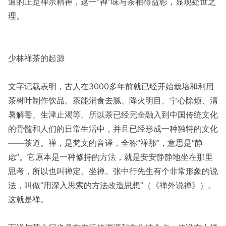
通的正是禅宗精神，这一“禅”味与茶相得益彰，显现处世之
理。
少林禅茶的起源
文字记载表明，古人在3000多年前就已经开始栽培和利用
茶树叶制作饮品。茶能消食去腻、降火明目、宁心除烦、清
暑解毒、生津止渴等。所以茶已经完全融入到中国传统文化
的骨髓和人们的日常生活中，并且已经形成一种独特的文化
——茶道。禅，是梵文的音译，全称“禅那”，意思是“静
虑”。它原本是一种修持的方法，就是安安静静地坐在那里
思考，所以也叫禅定、坐禅。张中行先生有个非常形象的说
法，叫做“用深入思索的方法改造思想”（《禅外说禅》）。
这就是禅。