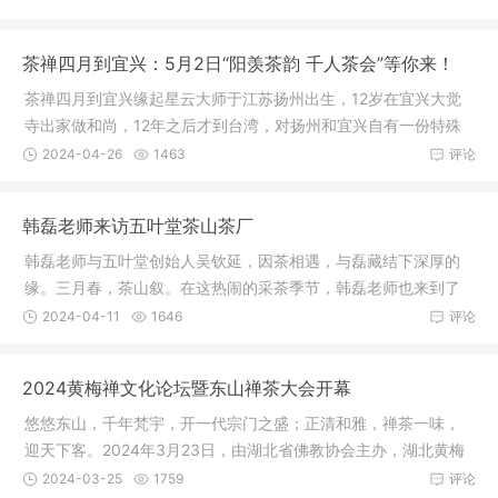
茶禅四月到宜兴：5月2日“阳羡茶韵 千人茶会”等你来！
茶禅四月到宜兴缘起星云大师于江苏扬州出生，12岁在宜兴大觉
寺出家做和尚，12年之后才到台湾，对扬州和宜兴自有一份特殊
的情感。
2024-04-26
1463
评论
韩磊老师来访五叶堂茶山茶厂
韩磊老师与五叶堂创始人吴钦延，因茶相遇，与磊藏结下深厚的
缘。三月春，茶山叙。在这热闹的采茶季节，韩磊老师也来到了
吴氏的祖
2024-04-11
1646
评论
2024黄梅禅文化论坛暨东山禅茶大会开幕
悠悠东山，千年梵宇，开一代宗门之盛；正清和雅，禅茶一味，
迎天下客。2024年3月23日，由湖北省佛教协会主办，湖北黄梅
五祖寺承
2024-03-25
1759
评论