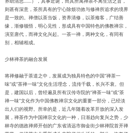
养助清思……），其事近诞，而其所寓禅茶不离生活之旨，
则甚有深意，茶所具有的宁心除烦功效与修禅所追求的境界
是一致的。禅僧以茶当饭，资养清修，以茶飨客，广结善
缘，渐修顿悟，明心见性，形成具有中国特色的佛教禅宗，
演至唐代，而禅文化兴起。一茶一禅，两种文化，有同有
别，相辅相成。
少林禅茶的融合发展
将禅修融于茶道之中，发展成为独具特色的中国“禅茶一
味”或“茶禅一味”文化生活理念，流传千载，长兴不衰。但
是，建国以后，曾经遍及所有汉传寺院的“禅茶一味”或“茶
禅一味”文化作为中国佛教禅宗文化的重要一部分，已经淡
出人们的视野。所幸的是，近几年随着改革开放的深入发
展，禅茶作为中国禅宗文化的一种，日渐趋向复兴之势，少
林寺的德政禅师开创的广东省清远市御金街少林禅院首开禅