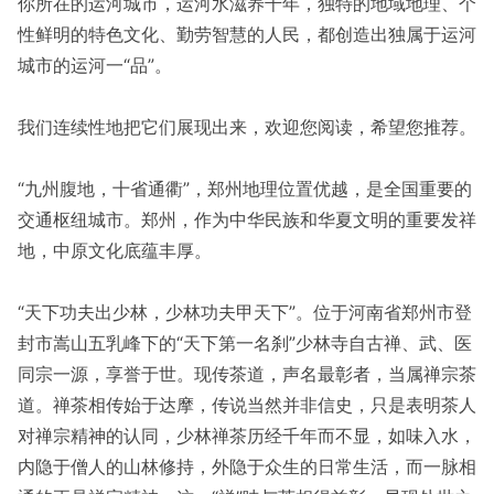
你所在的运河城市，运河水滋养千年，独特的地域地理、个
性鲜明的特色文化、勤劳智慧的人民，都创造出独属于运河
城市的运河一“品”。
我们连续性地把它们展现出来，欢迎您阅读，希望您推荐。
“九州腹地，十省通衢”，郑州地理位置优越，是全国重要的
交通枢纽城市。郑州，作为中华民族和华夏文明的重要发祥
地，中原文化底蕴丰厚。
“天下功夫出少林，少林功夫甲天下”。位于河南省郑州市登
封市嵩山五乳峰下的“天下第一名刹”少林寺自古禅、武、医
同宗一源，享誉于世。现传茶道，声名最彰者，当属禅宗茶
道。禅茶相传始于达摩，传说当然并非信史，只是表明茶人
对禅宗精神的认同，少林禅茶历经千年而不显，如味入水，
内隐于僧人的山林修持，外隐于众生的日常生活，而一脉相