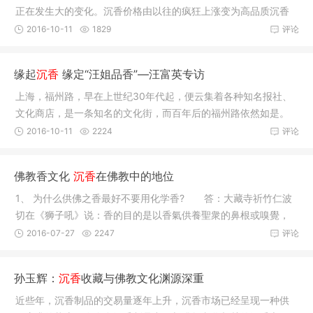
正在发生大的变化。沉香价格由以往的疯狂上涨变为高品质沉香
价格持续
2016-10-11
1829
评论
缘起
沉香
缘定“汪姐品香”—汪富英专访
上海，福州路，早在上世纪30年代起，便云集着各种知名报社、
文化商店，是一条知名的文化街，而百年后的福州路依然如是。
这儿有上
2016-10-11
2224
评论
佛教香文化
沉香
在佛教中的地位
1、 为什么供佛之香最好不要用化学香? 答：大藏寺祈竹仁波
切在《狮子吼》说：香的目的是以香氣供養聖衆的鼻根或嗅覺，
所以必須
2016-07-27
2247
评论
孙玉辉：
沉香
收藏与佛教文化渊源深重
近些年，沉香制品的交易量逐年上升，沉香市场已经呈现一种供