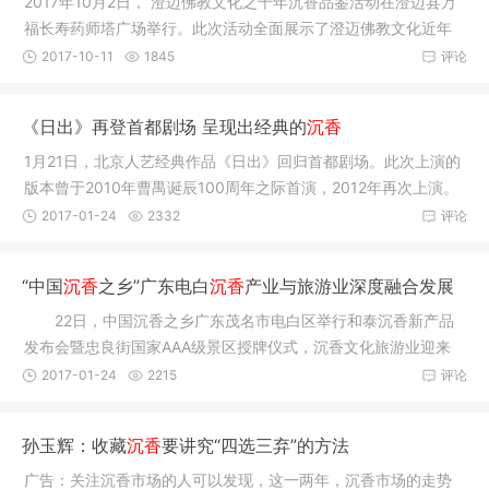
2017年10月2日， 澄迈佛教文化之千年沉香品鉴活动在澄迈县万
福长寿药师塔广场举行。此次活动全面展示了澄迈佛教文化近年
来日新月
2017-10-11
1845
评论
《日出》再登首都剧场 呈现出经典的
沉香
1月21日，北京人艺经典作品《日出》回归首都剧场。此次上演的
版本曾于2010年曹禺诞辰100周年之际首演，2012年再次上演。
经过了不
2017-01-24
2332
评论
“中国
沉香
之乡”广东电白
沉香
产业与旅游业深度融合发展
22日，中国沉香之乡广东茂名市电白区举行和泰沉香新产品
发布会暨忠良街国家AAA级景区授牌仪式，沉香文化旅游业迎来
一大盛事。
2017-01-24
2215
评论
孙玉辉：收藏
沉香
要讲究“四选三弃”的方法
广告：关注沉香市场的人可以发现，这一两年，沉香市场的走势