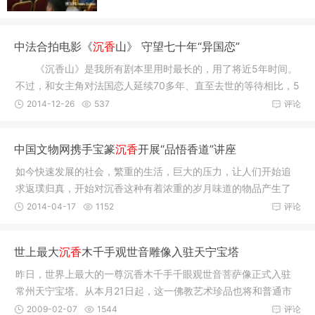
中法合拍电影《
沉香
山》 守望七十年“异国恋”
《沉香山》是我所有剧本里用时最长的，用了将近5年时间。
不过，和女主角对法国恋人延续70多年、直至去世的等待相比，5
年真的
2014-12-26
537
评论
中国文物网携手宝篆
沉香
开展“品悟香道”讲座
如今快速发展的社会，繁重的生活，巨大的压力，让人们开始追
求返璞归真，开始对沉香这种有着浓重的岁月味道的物品产生了
兴趣。
2014-04-17
1152
评论
世上最大
沉香
木千手观世音雕像入驻天宁宝塔
昨日，世界上最大的一尊沉香木千手千眼观世音菩萨像正式入驻
常州天宁宝塔。从本月21日起，这一佛教艺术珍品也将和普通市
民见面。
2009-02-07
1544
评论