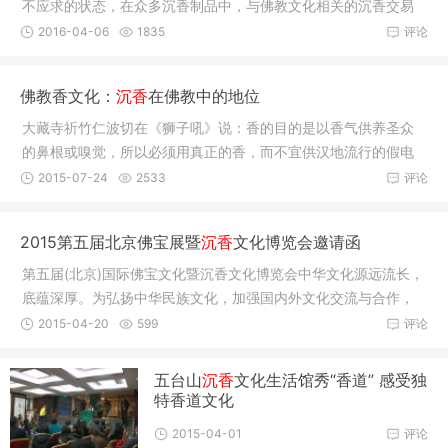
不应求的状态，在众多沉香制品中，与佛教文化相关的沉香交易
尤为突出
2016-04-06
1835
评论
佛教香文化：
沉香
在佛教中的地位
大藏寺祈竹仁波切在《狮子吼》说：香的目的是以香气供养圣众
的鼻根或嗅觉，所以必须用真正的香，而不宜供汉地流行的假电
香。由于
2015-07-24
2533
评论
2015第五届北京佛宝展暨
沉香
文化博览会邀请函
第五届(北京)国际佛宝文化暨沉香文化博览会中华文化源远流长，
底蕴深厚。为弘扬中华民族文化，加强国内外文化交流与合作，
提高我
2015-04-20
599
评论
五台山
沉香
文化生活馆秀“香道” 感受独
特香道文化
2015-04-01
评论