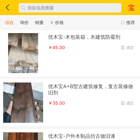
综合
询价
销量
价格
推荐
优木宝-木包装箱，木建筑防霉剂
￥45.00
成交
优木宝A+B型古建筑修复，复古装修做
旧剂
￥35.00
成交
优木宝-户外木制品仿古做旧漆