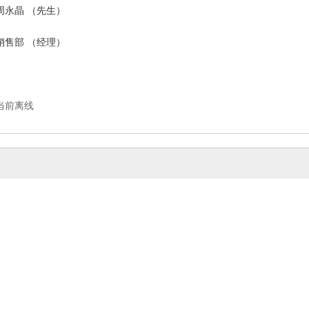
周永晶 （先生）
销售部 （经理）
当前离线