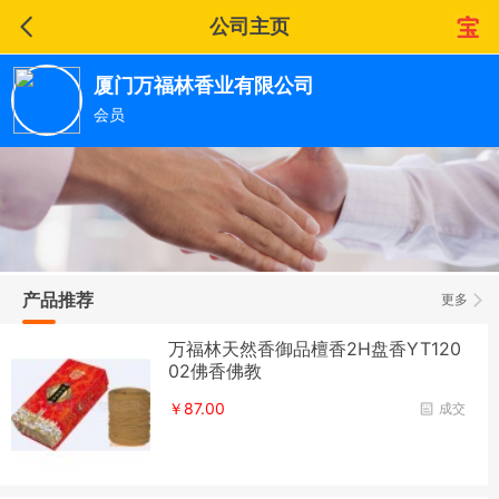
公司主页
厦门万福林香业有限公司
会员
产品推荐
更多
万福林天然香御品檀香2H盘香YT120
02佛香佛教
￥87.00
成交