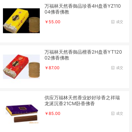
万福林天然香御品珍香4H盘香YZ110
04佛香佛教
￥55.00
成交
万福林天然香御品檀香2H盘香YT120
02佛香佛教
￥87.00
成交
供应万福林天然香业妙好珍香之祥瑞
龙涎沉香21CM卧香佛香
￥85.00
成交