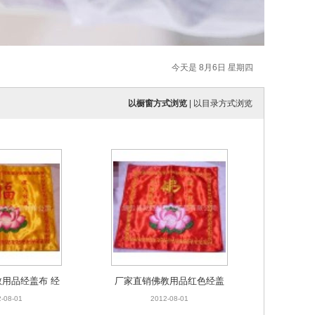
今天是 8月6日 星期四
以橱窗方式浏览
|
以目录方式浏览
用品经盖布 经
厂家直销佛教用品红色经盖
批发 绣品潮绣批
布 经盖 佛教用品批发 绣品
-08-01
2012-08-01