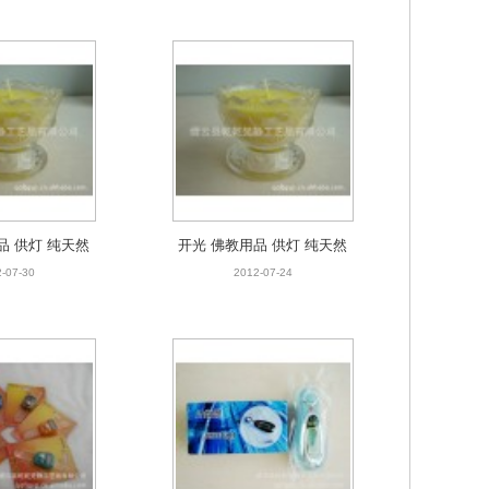
发
潮绣批发
品 供灯 纯天然
开光 佛教用品 供灯 纯天然
食用 莲花脚杯酥
植物酥油 可食用 莲花脚杯酥
-07-30
2012-07-24
油灯
油灯