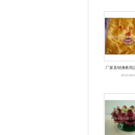
弥陀佛
厂家直销佛教用
布 经盖 佛教用
2012-08-
潮绣批