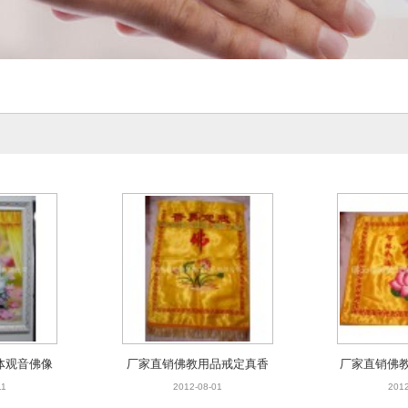
体观音佛像
厂家直销佛教用品戒定真香
厂家直销佛教
菩萨佛像 阿
经盖 佛教用品批发 绣品潮绣
盖 佛教用品
11
2012-08-01
2012