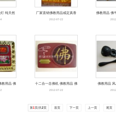
供灯 纯天然
厂家直销佛教用品戒定真香
佛教用品 佛
 酥油灯座
经盖 佛教用品批发 绣品潮绣
数器 风水用品
24
2012-07-22
2012
批发
珠
佛教用品 佛
十二合一念佛机 佛教用品 佛
佛教用品 风
式念佛机
学器具 台湾正版念佛机
乌木木鱼钥匙
22
2012-07-22
2012
第
1
页/共
2
页
首页
下一页
上一页
尾页