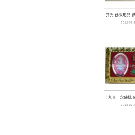
开光 佛教用品 
红色七宝莲花烛
2012-07-
十九合一念佛机 
学器具 金叶盒
2012-07-