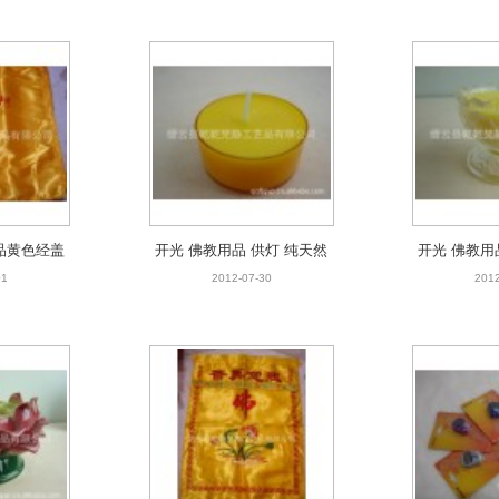
像
批发
品黄色经盖
开光 佛教用品 供灯 纯天然
开光 佛教用
品批发 绣品
植物油 可食用 黄色花烛 酥
植物酥油 可
01
2012-07-30
2012
发
油灯