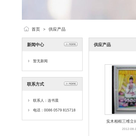
首页
供应产品
>
新闻中心
供应产品
暂无新闻
联系方式
联系人：连书晨
电话：0086 0579 815718
66
实木相框三维立
厂价批发 地藏王
2012-08-