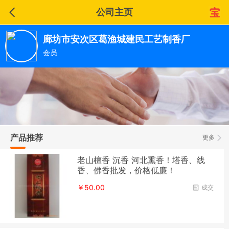
公司主页
廊坊市安次区葛渔城建民工艺制香厂
会员
产品推荐
更多
老山檀香 沉香 河北熏香！塔香、线
香、佛香批发，价格低廉！
￥50.00
成交