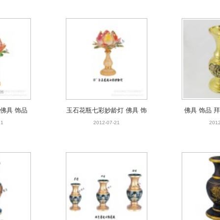
花瓶
佛具 饰品
玉石花瓶七彩妙龄灯 佛具 饰
佛具 饰品 
品 佛具批发
品 拜神用具 铜工艺品 佛具
品 批发 佛
21
2012-07-21
2012
品
灯饰