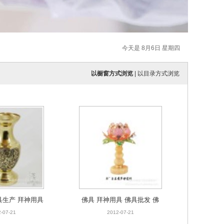
今天是 8月6日 星期四
以橱窗方式浏览
|
以目录方式浏览
具生产 拜神用具
佛具 拜神用具 佛具批发 佛
铜花瓶 牡丹花瓶
堂用品 灯饰 玉石花瓶妙莲灯
-07-21
2012-07-21