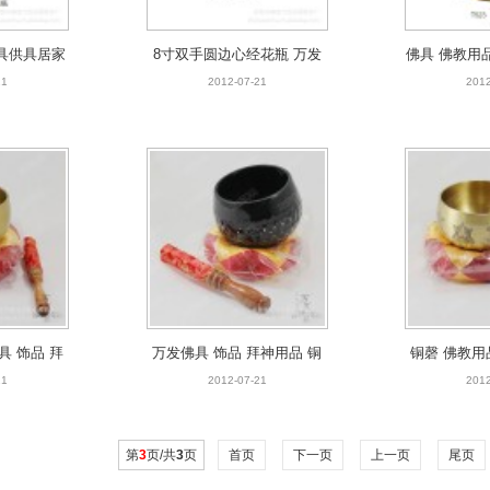
具供具居家
8寸双手圆边心经花瓶 万发
佛具 佛教用
具批发 双色
佛具 拜神 铜工艺品 花瓶 佛
祠堂用品 佛
21
2012-07-21
2012
瓶
堂用品
具 饰品 拜
万发佛具 饰品 拜神用品 铜
铜磬 佛教用
艺品 铜磬
工艺品 寺庙寺院祠堂用品 纯
具 铜磬 4
21
2012-07-21
2012
具
铜 铜磬
第
3
页/共
3
页
首页
下一页
上一页
尾页