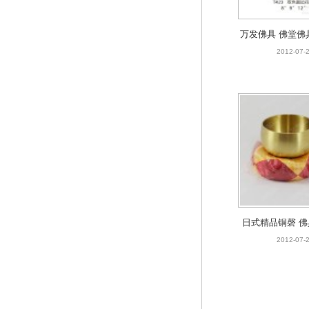
万发佛具 佛堂佛
万发佛具 花瓶佛
2012-07-
圆边花
日式精品铜磬 佛
佛敬神用具 铜工
2012-07-
万发佛