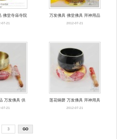
品 佛堂寺庙寺院
万发佛具 佛堂佛具 拜神用品
前花瓶 8寸仿古
批发 铜工艺品 佛堂用品 8寸
-07-21
2012-07-21
花瓶
鎏金花瓶
品 万发佛具 供
莲花铜磬 万发佛具 拜神用具
寸八吉祥日式精品
铜工艺品 佛具批发 佛堂用品
-07-21
2012-07-21
铜磬
法器