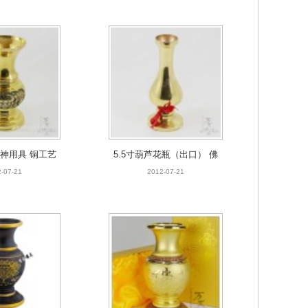
拜神用具 铜工艺
5.5寸葫芦花瓶（出口） 佛
堂用品 莲花花瓶
具 拜神用具 铜工艺品 批发
-07-21
2012-07-21
佛具 葫芦