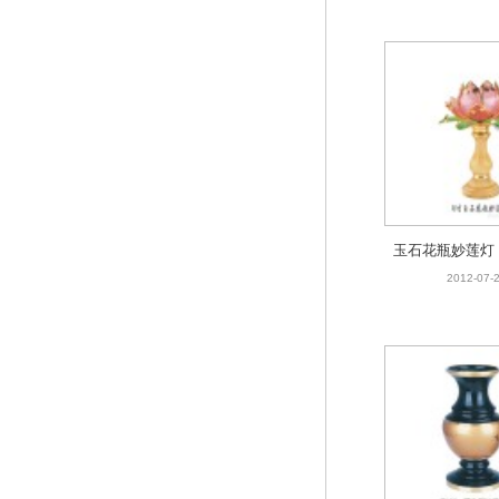
用贡台
玉石花瓶妙莲灯 
拜神用具 铜工艺
2012-07-
佛堂用