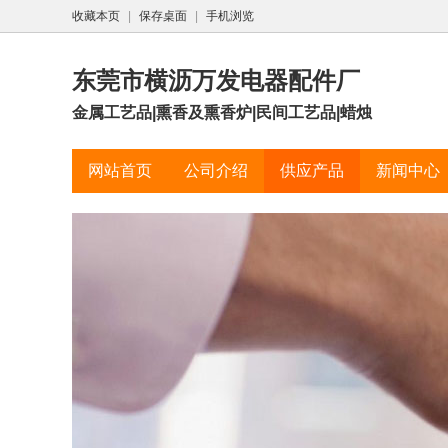
收藏本页
|
保存桌面
|
手机浏览
东莞市横沥万发电器配件厂
金属工艺品|熏香及熏香炉|民间工艺品|蜡烛
网站首页
公司介绍
供应产品
新闻中心