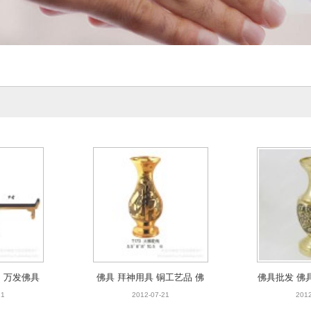
 万发佛具
佛具 拜神用具 铜工艺品 佛
佛具批发 佛
居家饰品 佛
具批发 佛堂用品 佛用 大佛
铜工艺品 纯
21
2012-07-21
2012